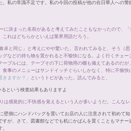
た。私の常識不足です。私の今回の投稿が他の在日華人への警
ターに決まった名前があると考えてみたこともなかったので、
、これはどちらかといえば業界用語だろう。
て食卓と同じ」と考えにやや驚いた。言われてみると、そう（
ッグなどの持ち物を置かれると不愉快になる。よく行くチェー
テーブルには、テーブその下に荷物用の棚も備えてあるのだが
、食事のメニューはサンドイッチぐらいしかなく、特に不愉快
置きますか？」
というトピがあった。読んでみると、
ているという検査結果もありますよ
よりは感覚的に不快感を覚えるという人が多いようだ。こんなレ
時に壁側にハンドバッグを置いてお店の人に注意されて初めて
ですが、さて、図書館などでも机にかばんを置くこともマナー
す。