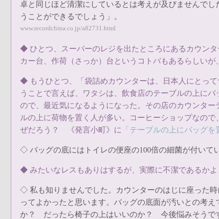
卓と同じほど清潔にしているとは考えが及びませんでし
うことができるでしょう」。
www.recordchina.co.jp/a82731.html
◆ ひとつ、スーパーのレジを出たところにあるカウン
カー台、作荷（さっか）台というコトバもあるらしいが
◆ もうひとつ、「袋詰めカウンターは、日本人にとっ
うことで言えば、ワタシは、飲食店のテーブルの上にバ
ので、最近気になるようになった。その店のカウンター
ルの上に荷物を置く人が多い。コーヒーショップなので
ぜだろう？ 《発言小町》に
「テーブルの上にバッグを
◇ バッグの底にはトイレの便座の100倍の細菌が付い
◆ みたいなレスもありはするが、実際に不潔であるか
◇ 私も知りませんでした。カウンターのはじに座った
ってよかったと思います。バッグの底面が汚いとの考え
か？ だったら椅子の上はいいのか？ 今後悩みそうで