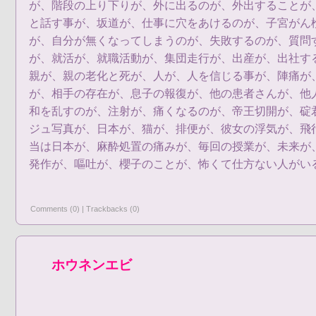
が、階段の上り下りが、外に出るのが、外出することが
と話す事が、坂道が、仕事に穴をあけるのが、子宮がん
が、自分が無くなってしまうのが、失敗するのが、質問
が、就活が、就職活動が、集団走行が、出産が、出社す
親が、親の老化と死が、人が、人を信じる事が、陣痛が
が、相手の存在が、息子の報復が、他の患者さんが、他
和を乱すのが、注射が、痛くなるのが、帝王切開が、碇
ジュ写真が、日本が、猫が、排便が、彼女の浮気が、飛
当は日本が、麻酔処置の痛みが、毎回の授業が、未来が
発作が、嘔吐が、櫻子のことが、怖くて仕方ない人がい
Comments (0)
|
Trackbacks (0)
ホウネンエビ