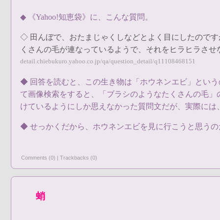
◆ 《Yahoo!知恵袋》に、こんな質問。
◇ 田んぼで、おたまじゃくしなどとよく目にしたので
くさんの毛が連なっているようで、それをヒラヒラさせ
detail.chiebukuro.yahoo.co.jp/qa/question_detail/q11108468151
◆ 回答を読むと、この生き物は「ホウネンエビ」とい
て画像検索をすると、「ブラシのようなたくさんの毛」
けているようにしか思えなかった質問文だが、実際には
◆ せっかくだから、ホウネンエビを見に行こうと思う
Comments (0)
|
Trackbacks (0)
蛸